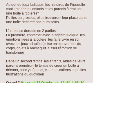
Autour de jeux ludiques, les histoires de Pipouette
vont amener les enfants et les parents à réaliser
une boîte à "colères"
Petites ou grosses, elles trouveront leur place dans
une boîte décorée par leurs soins.
L'atelier se déroule en 2 parties :
La première, contacter avec la sophro ludique, les
émotions liées à la colère, les faire vivre en soi
avec des jeux adaptés ( mise en mouvement du
corps, objets à animer) et laisser l'émotion se
transformer
Dans un second temps, les enfants, aidés de leurs
parents prendront le temps de créer un boîte à
décorer, pour y déposer, vider les colères et petites
frustrations du quotidien
Quand ?
Mercredi 22 Octobre de 14h30 à 16h30
Créer avec confiance en soi
!
Autour de jeux ludiques en sophrologie,
découvertes des histoires de Pipouette, les enfants
avec les parents, seront amenés à créer un